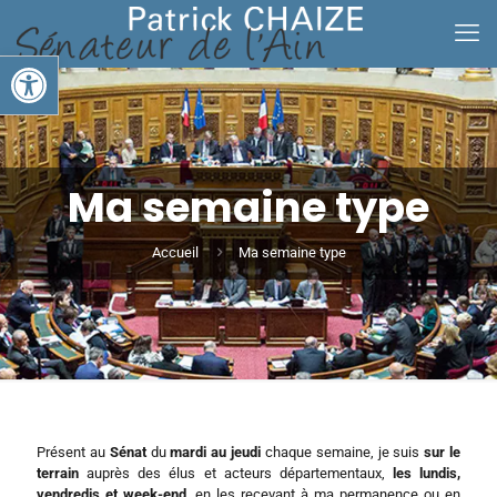
Ouvrir la barre d’outils
Ma semaine type
Accueil
Ma semaine type
Présent au
Sénat
du
mardi au jeudi
chaque semaine, je suis
sur le
terrain
auprès des élus et acteurs départementaux,
les lundis,
vendredis et week-end
, en les recevant à ma permanence ou en