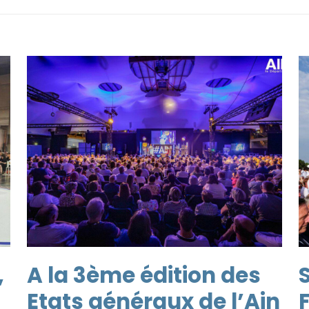
,
A la 3ème édition des
S
Etats généraux de l’Ain