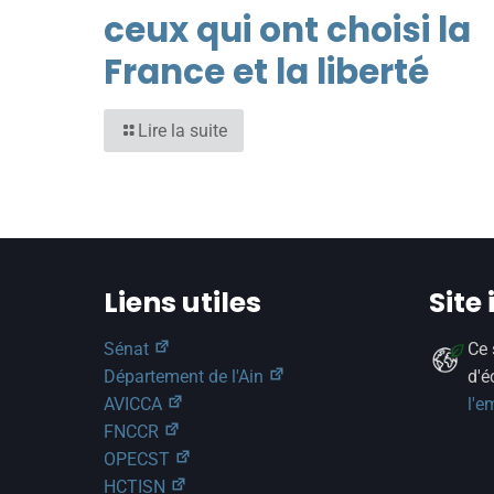
ceux qui ont choisi la
France et la liberté
Lire la suite
Liens utiles
Site
Sénat
Ce 
Département de l'Ain
d'é
AVICCA
l'e
FNCCR
OPECST
HCTISN