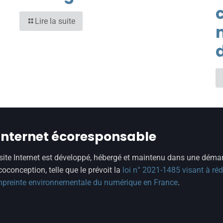
Lire la suite
 internet écoresponsable
site Internet est développé, hébergé et maintenu dans une déma
coconception, telle que le prévoit la
loi n° 2021-1485 visant à réd
mpreinte environnementale du numérique en France
.