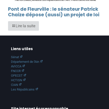
Pont de Fleurville : le sénateur Patrick
Chaize dépose (aussi) un projet de loi
Lire la suite
Liens utiles
Sénat
Département de l'Ain
AVICCA
FNCCR
OPECST
HCTISN
CIAN
Les Républicains
Site internet écoresponsable