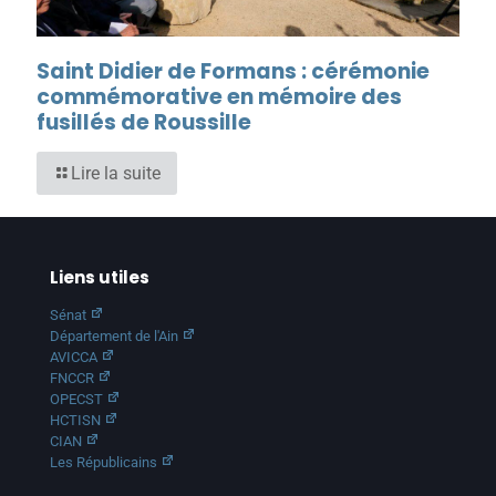
Saint Didier de Formans : cérémonie
commémorative en mémoire des
fusillés de Roussille
Lire la suite
Liens utiles
Sénat
Département de l'Ain
AVICCA
FNCCR
OPECST
HCTISN
CIAN
Les Républicains