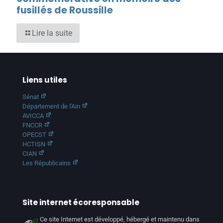
fusillés de Roussille
Lire la suite
Liens utiles
Sénat
Département de l'Ain
AVICCA
FNCCR
OPECST
HCTISN
CIAN
Les Républicains
Site internet écoresponsable
Ce site Internet est développé, hébergé et maintenu dans