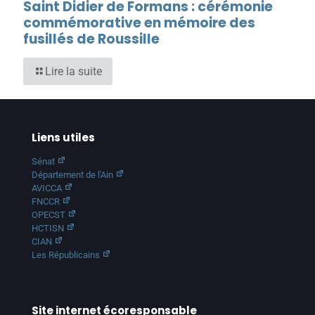
Saint Didier de Formans : cérémonie
commémorative en mémoire des
fusillés de Roussille
Lire la suite
Liens utiles
Sénat
Département de l'Ain
AVICCA
FNCCR
OPECST
HCTISN
CIAN
Les Républicains
Site internet écoresponsable