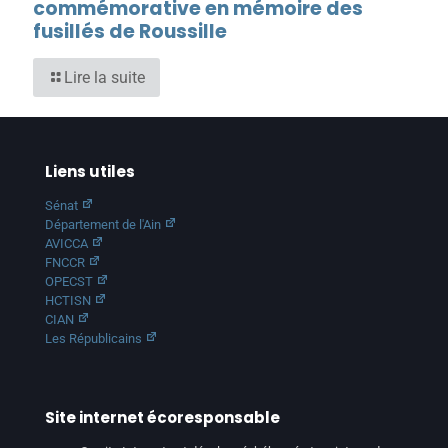
commémorative en mémoire des
fusillés de Roussille
Lire la suite
Liens utiles
Sénat
Département de l'Ain
AVICCA
FNCCR
OPECST
HCTISN
CIAN
Les Républicains
Site internet écoresponsable