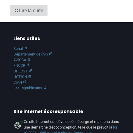
Lire la suite
Liens utiles
Sénat
Département de l'Ain
AVICCA
FNCCR
OPECST
HCTISN
CIAN
Les Républicains
Site internet écoresponsable
Ce site Internet est développé, hébergé et maintenu dans
une démarche d'écoconception, telle que le prévoit la
loi
n° 2021-1485 visant à réduire l'empreinte