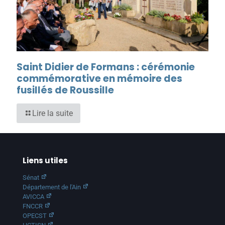
Saint Didier de Formans : cérémonie
commémorative en mémoire des
fusillés de Roussille
Lire la suite
Liens utiles
Sénat
Département de l'Ain
AVICCA
FNCCR
OPECST