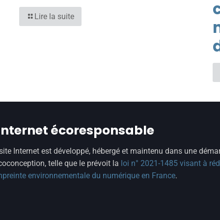
Lire la suite
 internet écoresponsable
site Internet est développé, hébergé et maintenu dans une déma
coconception, telle que le prévoit la
loi n° 2021-1485 visant à réd
mpreinte environnementale du numérique en France
.