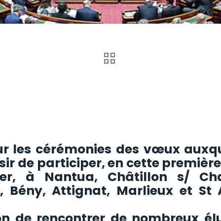
ur les cérémonies des vœux auxque
isir de participer, en cette premiè
ier, à Nantua, Châtillon s/ Cha
 Bény, Attignat, Marlieux et St
on de rencontrer de nombreux élu