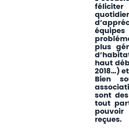
félicit
quotidien
d’appréci
équipe
probléma
plus gén
d’habita
haut déb
2018…) et
Bien s
associa
sont des
tout par
pouvoir
reçues.