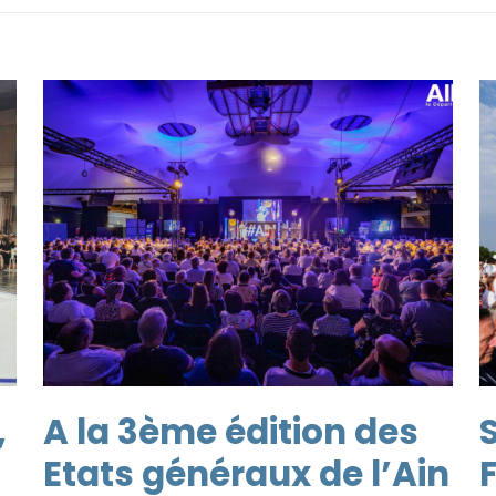
,
A la 3ème édition des
S
Etats généraux de l’Ain