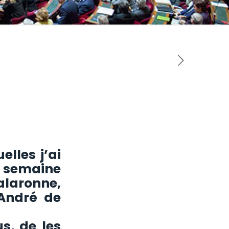
lles j’ai
re semaine
laronne,
 André de
s, de les