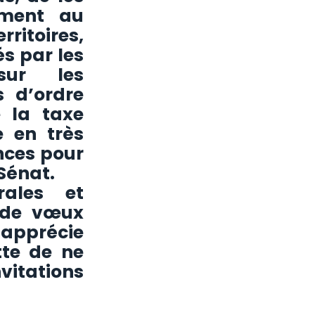
ement au
rritoires,
és par les
sur les
s d’ord
re
e la taxe
e en très
nces pour
 Sénat.
ales et
 de vœux
’apprécie
tte de ne
itations