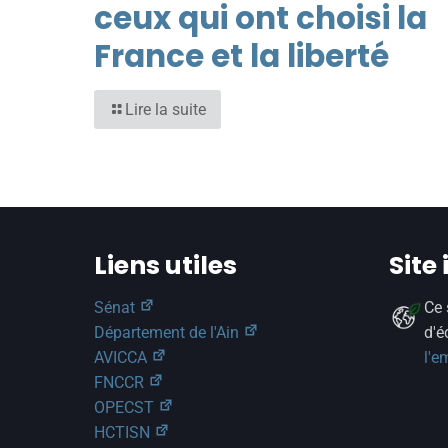
ceux qui ont choisi la
France et la liberté
Lire la suite
Liens utiles
Site
Sénat
Ce 
Département de l'Ain
d'é
AVICCA
l'e
FNCCR
OPECST
HCTISN