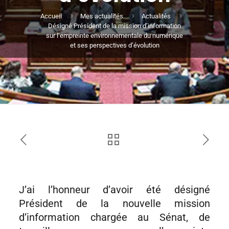
Accueil
Mes actualités
Actualités
Désigné Président de la mission d’information
sur l’empreinte environnementale du numérique
et ses perspectives d’évolution
J’ai l’honneur d’avoir été désigné
Président de la nouvelle mission
d’information chargée au Sénat, de