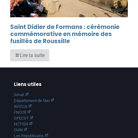
Saint Didier de Formans : cérémonie
commémorative en mémoire des
fusillés de Roussille
Lire la suite
Liens utiles
Sénat
Département de l'Ain
AVICCA
FNCCR
OPECST
HCTISN
CIAN
Les Républicains