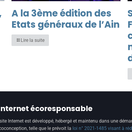
,
A la 3ème édition des
S
Etats généraux de l’Ain
Lire la suite
 internet écoresponsable
site Internet est développé, hébergé et maintenu dans une déma
coconception, telle que le prévoit la
loi n° 2021-1485 visant à réd