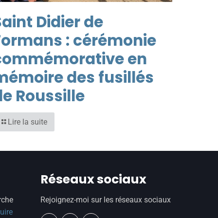
aint Didier de
Formans : cérémonie
commémorative en
mémoire des fusillés
de Roussille
Lire la suite
Réseaux sociaux
rche
Rejoignez-moi sur les réseaux sociaux
uire