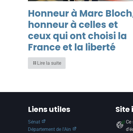
Honneur à Marc Bloch
honneur à celles et
ceux qui ont choisi la
France et la liberté
Lire la suite
Liens utiles
Site
Sénat
Ce 
Département de l'Ain
d'é