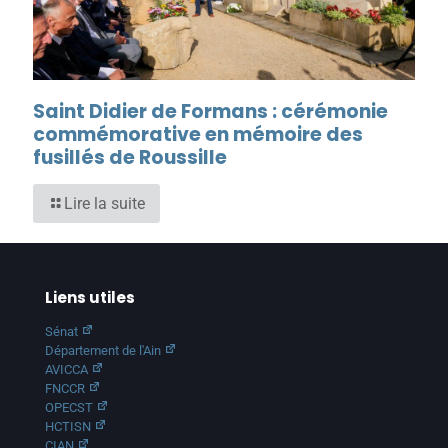
Saint Didier de Formans : cérémonie
commémorative en mémoire des
fusillés de Roussille
Lire la suite
Liens utiles
Sénat
Département de l'Ain
AVICCA
FNCCR
OPECST
HCTISN
CIAN