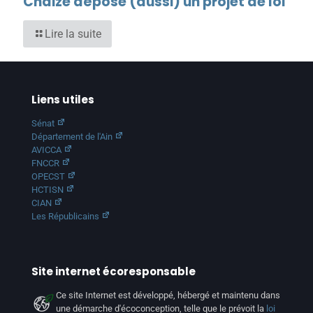
Chaize dépose (aussi) un projet de loi
Lire la suite
Liens utiles
Sénat
Département de l'Ain
AVICCA
FNCCR
OPECST
HCTISN
CIAN
Les Républicains
Site internet écoresponsable
Ce site Internet est développé, hébergé et maintenu dans
une démarche d'écoconception, telle que le prévoit la
loi