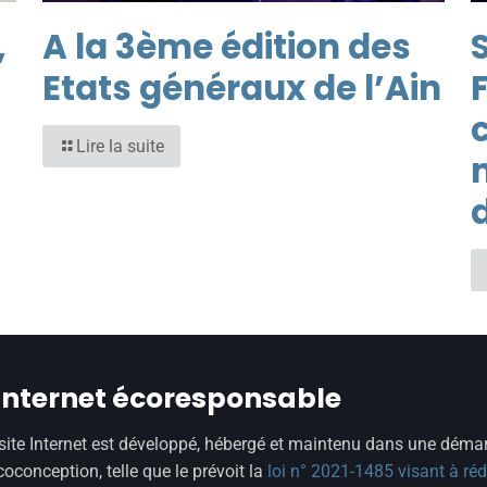
,
A la 3ème édition des
S
Etats généraux de l’Ain
Lire la suite
 internet écoresponsable
site Internet est développé, hébergé et maintenu dans une déma
coconception, telle que le prévoit la
loi n° 2021-1485 visant à réd