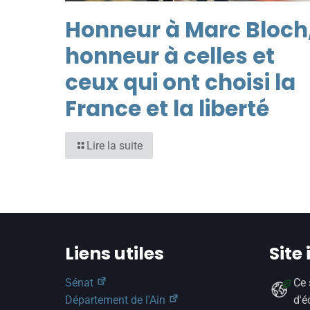
Honneur à Marc Bloch
honneur à celles et
ceux qui ont choisi la
France et la liberté
Lire la suite
Liens utiles
Site
Sénat
Ce 
Département de l'Ain
d'é