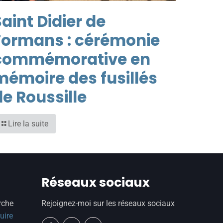
aint Didier de
Formans : cérémonie
commémorative en
mémoire des fusillés
de Roussille
Lire la suite
Réseaux sociaux
rche
Rejoignez-moi sur les réseaux sociaux
uire