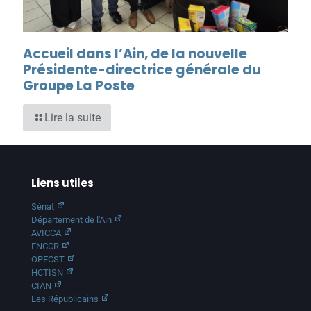
Accueil dans l’Ain, de la nouvelle
Présidente-directrice générale du
Groupe La Poste
Lire la suite
Liens utiles
Sénat
Département de l'Ain
AVICCA
FNCCR
OPECST
HCTISN
CIAN
Les Républicains