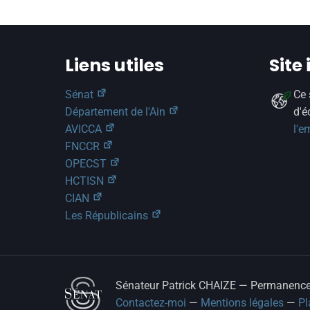
Liens utiles
Site
Sénat
Ce 
Département de l'Ain
d'é
AVICCA
l'e
FNCCR
OPECST
HCTISN
CIAN
Les Républicains
Sénateur Patrick CHAIZE — Permanence p
Contactez-moi
—
Mentions légales
—
Pl