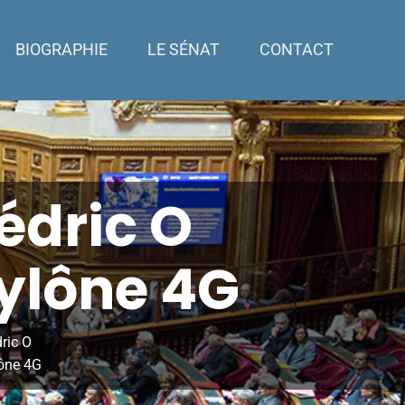
BIOGRAPHIE
LE SÉNAT
CONTACT
Cédric O
ylône 4G
dric O
lône 4G