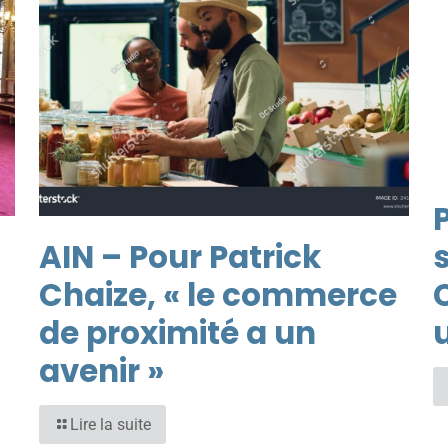
P
AIN – Pour Patrick
Chaize, « le commerce
de proximité a un
u
avenir »
Lire la suite