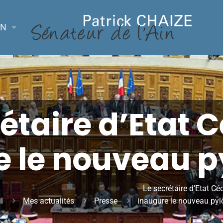
ON
étaire d’Etat 
e le nouveau p
Le secrétaire d’Etat Cé
l
Mes actualités
Presse
inaugure le nouveau py