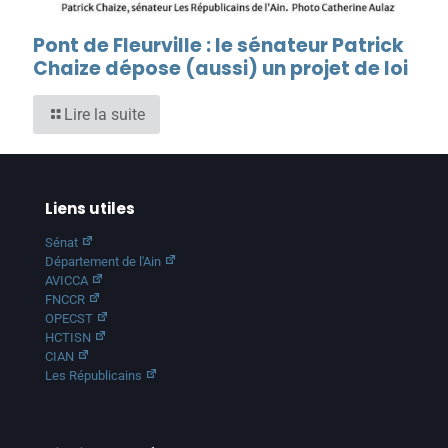
Pont de Fleurville : le sénateur Patrick
Chaize dépose (aussi) un projet de loi
Lire la suite
Liens utiles
Sénat
Département de l'Ain
AVICCA
FNCCR
OPECST
HCTISN
CIAN
Les Républicains