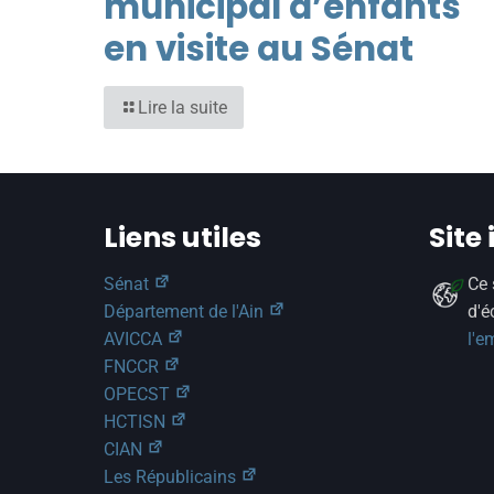
municipal d’enfants
en visite au Sénat
Lire la suite
Liens utiles
Site
Sénat
Ce 
Département de l'Ain
d'é
AVICCA
l'e
FNCCR
OPECST
HCTISN
CIAN
Les Républicains