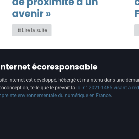
de proximité a un
c
avenir »
F
Lire la suite
 internet écoresponsable
site Internet est développé, hébergé et maintenu dans une déma
coconception, telle que le prévoit la
loi n° 2021-1485 visant à réd
mpreinte environnementale du numérique en France
.