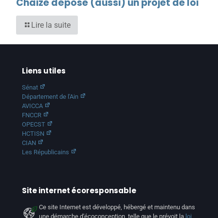
Chaize dépose (aussi) un projet de loi
Lire la suite
Liens utiles
Sénat
Département de l'Ain
AVICCA
FNCCR
OPECST
HCTISN
CIAN
Les Républicains
Site internet écoresponsable
Ce site Internet est développé, hébergé et maintenu dans
une démarche d'écoconception, telle que le prévoit la
loi