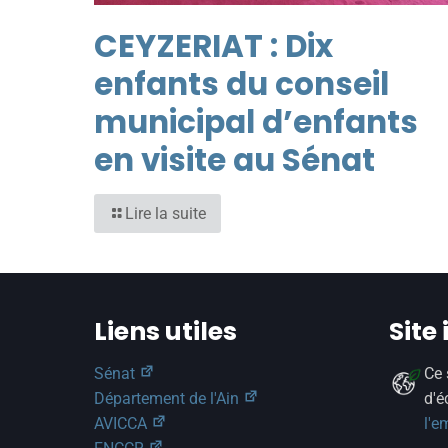
CEYZERIAT : Dix
enfants du conseil
municipal d’enfants
en visite au Sénat
Lire la suite
Liens utiles
Site
Sénat
Ce 
Département de l'Ain
d'é
AVICCA
l'e