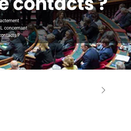
e contacts ?
xactement
IL concernant
contacts ?