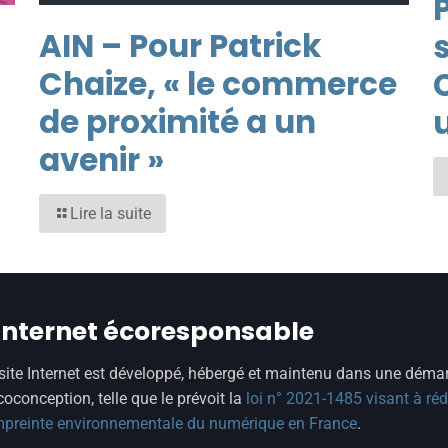
P
AIN – Pour Patrick
Chaize, « le commerce
de proximité a un
u
avenir »
Lire la suite
 internet écoresponsable
site Internet est développé, hébergé et maintenu dans une déma
coconception, telle que le prévoit la
loi n° 2021-1485 visant à réd
mpreinte environnementale du numérique en France
.