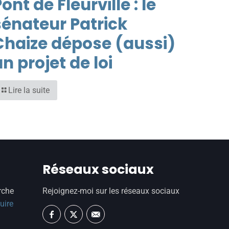
ont de Fleurville : le
sénateur Patrick
Chaize dépose (aussi)
n projet de loi
Lire la suite
Réseaux sociaux
rche
Rejoignez-moi sur les réseaux sociaux
uire