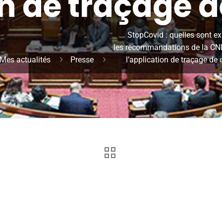
on de traçage d
StopCovid : quelles sont e
les recommandations de la CN
Mes actualités
Presse
l’application de traçage de 