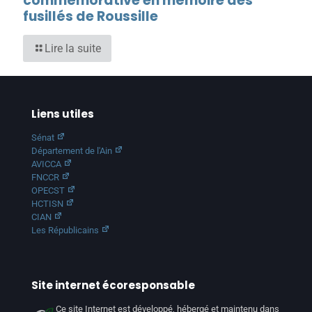
commémorative en mémoire des
fusillés de Roussille
Lire la suite
Liens utiles
Sénat
Département de l'Ain
AVICCA
FNCCR
OPECST
HCTISN
CIAN
Les Républicains
Site internet écoresponsable
Ce site Internet est développé, hébergé et maintenu dans