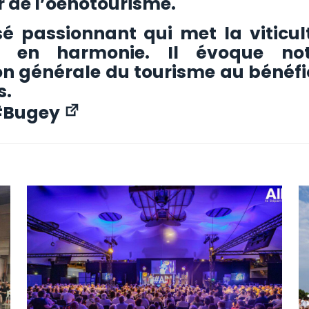
r de l’oenotourisme.
é passionnant qui met la viticult
e en harmonie. Il évoque n
ion générale du tourisme au bénéfi
s.
#
Bugey