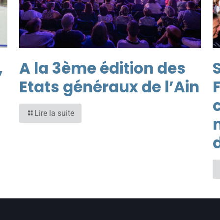
,
A la 3ème édition des
S
Etats généraux de l’Ain
Lire la suite