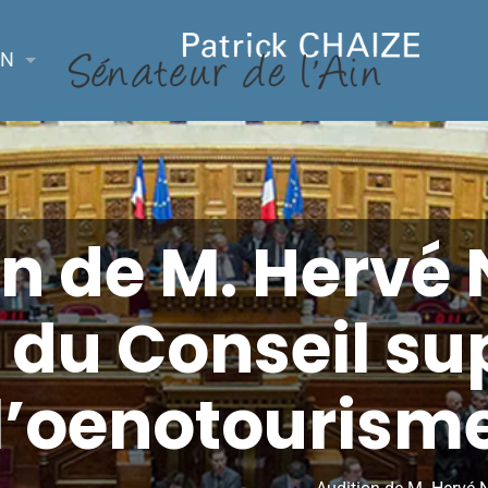
ON
n de M. Hervé
 du Conseil su
l’oenotourism