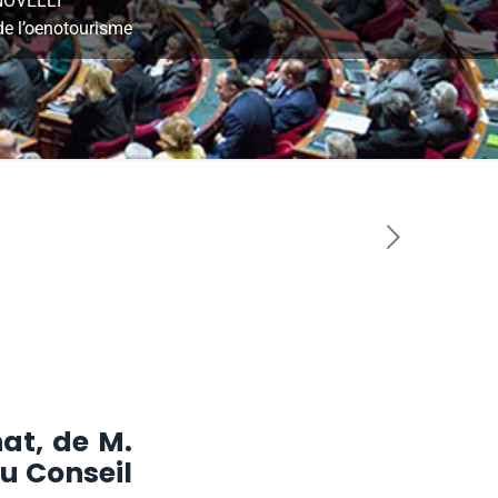
 NOVELLI
de l’oenotourisme
at, de M.
du Conseil