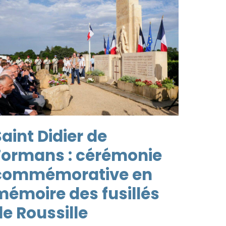
aint Didier de
Formans : cérémonie
commémorative en
mémoire des fusillés
de Roussille