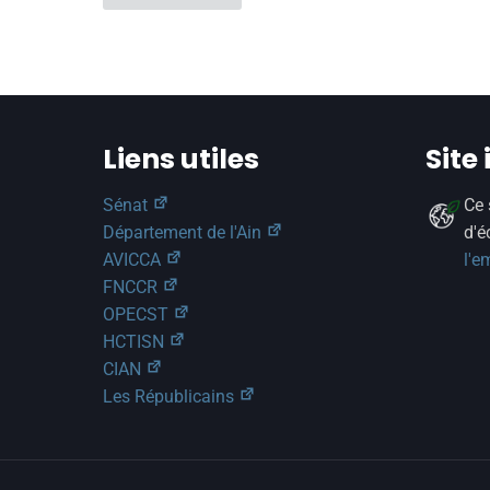
Liens utiles
Site
Sénat
Ce 
Département de l'Ain
d'é
AVICCA
l'e
FNCCR
OPECST
HCTISN
CIAN
Les Républicains