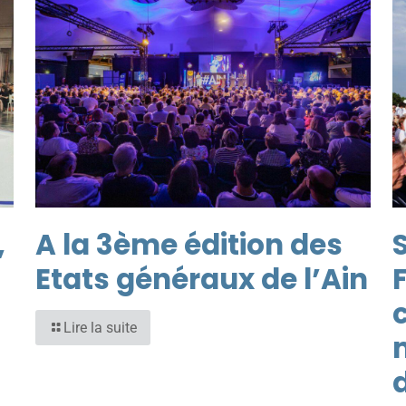
,
A la 3ème édition des
S
Etats généraux de l’Ain
Lire la suite