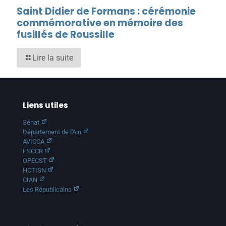
Saint Didier de Formans : cérémonie
commémorative en mémoire des
fusillés de Roussille
Lire la suite
Liens utiles
Sénat
Département de l'Ain
AVICCA
FNCCR
OPECST
HCTISN
CIAN
Les Républicains