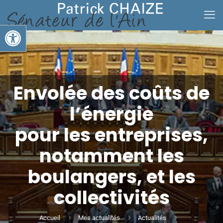
Ouvrir la barre d’outils
Envolée des coûts de
l’énergie
pour les entreprises,
notamment les
boulangers, et les
collectivités
Accueil
Mes actualités
Actualités