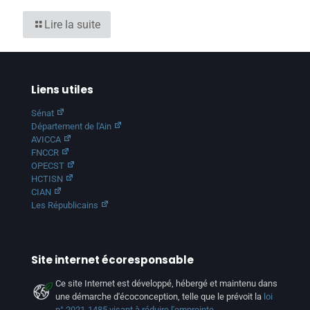
Lire la suite
Liens utiles
Sénat
Département de l'Ain
AVICCA
FNCCR
OPECST
HCTISN
CIAN
Les Républicains
Site internet écoresponsable
Ce site Internet est développé, hébergé et maintenu dans
une démarche d'écoconception, telle que le prévoit la
loi
n° 2021-1485 visant à réduire l'empreinte