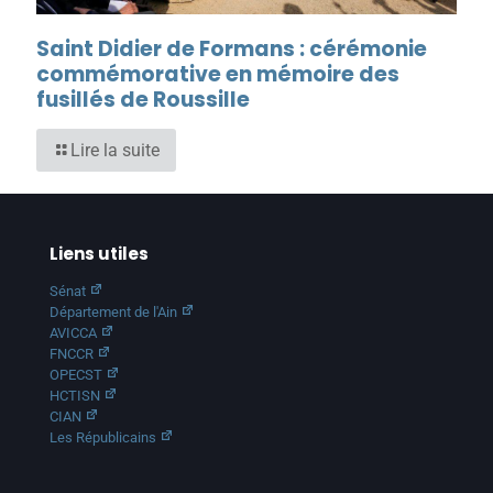
Saint Didier de Formans : cérémonie
commémorative en mémoire des
fusillés de Roussille
Lire la suite
Liens utiles
Sénat
Département de l'Ain
AVICCA
FNCCR
OPECST
HCTISN
CIAN
Les Républicains