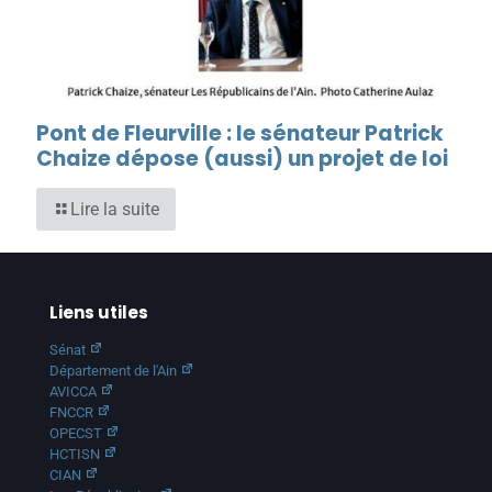
Pont de Fleurville : le sénateur Patrick
Chaize dépose (aussi) un projet de loi
Lire la suite
Liens utiles
Sénat
Département de l'Ain
AVICCA
FNCCR
OPECST
HCTISN
CIAN