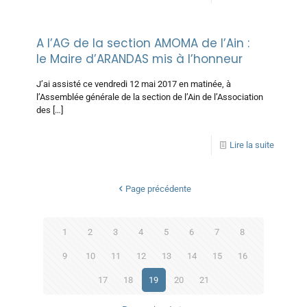
A l’AG de la section AMOMA de l’Ain :
le Maire d’ARANDAS mis à l’honneur
J’ai assisté ce vendredi 12 mai 2017 en matinée, à
l’Assemblée générale de la section de l’Ain de l’Association
des
[…]
Lire la suite
Page précédente
1
2
3
4
5
6
7
8
9
10
11
12
13
14
15
16
17
18
19
20
21