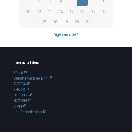
1
2
3
4
5
6
7
8
9
10
11
12
13
14
15
16
17
18
19
20
21
Page suivante
Liens utiles
Sénat
Département de l'Ain
AVICCA
FNCCR
OPECST
HCTISN
CIAN
Les Républicains