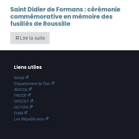
Saint Didier de Formans : cérémonie
commémorative en mémoire des
fusillés de Roussille
Lire la suite
Liens utiles
Sénat
Département de l'Ain
AVICCA
FNCCR
OPECST
HCTISN
CIAN
Les Républicains